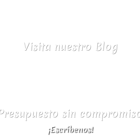
 y tablero finlandés o en su reemplazo tablero OSB hidró
125x50x80 cm
ades de cada ganadero
Visita nuestro Blog
Presupuesto sin compromis
¡Escríbenos!