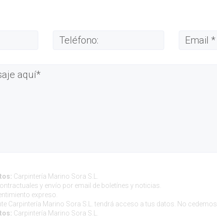
tos:
Carpintería Marino Sora S.L.
ntractuales y envío por email de boletínes y noticias.
ntimiento expreso.
e Carpintería Marino Sora S.L. tendrá acceso a tus datos. No cedemos 
tos:
Carpintería Marino Sora S.L.