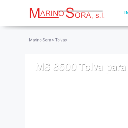
I
Marino Sora
>
Tolvas
MS 8500 Tolva para 
Este comedero tolva para pienso para c
el pienso fresco al estar al descubier
apta para todo tipo de piensos, perm
automáticos. Se utiliza para corderos pe
Se puede colocar en suelo o para mayo
de alto. El pienso se mantiene con toda