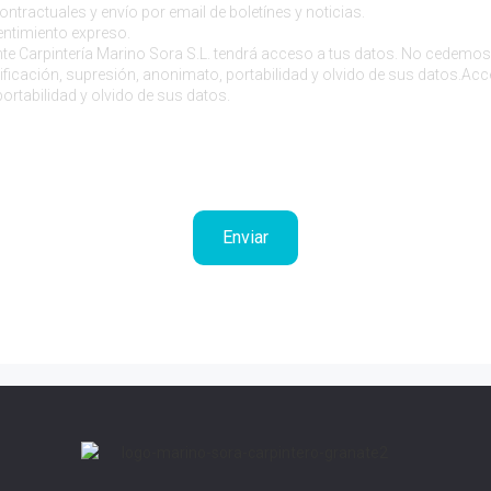
ntractuales y envío por email de boletínes y noticias.
ntimiento expreso.
e Carpintería Marino Sora S.L. tendrá acceso a tus datos. No cedemos 
ficación, supresión, anonimato, portabilidad y olvido de sus datos.Acce
ortabilidad y olvido de sus datos.
anto de los boletines y noticias del Marino Sora S.L.
o el
Aviso Legal
.
Enviar