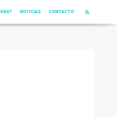
DERA?
NOTICIAS
CONTACTO
el engorde de los corderos. Conservando
 cargar sobre cien kilos de alimento es
de llenar a mano o colocando sistemas
e hormigón de 1 metro de ancho y 30 cm