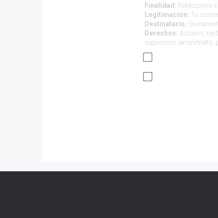
Finalidad:
Relaciones co
Legitimación:
Tu conse
Destinatario:
Únicament
Derechos:
Acceso, recti
supresión, anonimato, p
Quiero estar al t
He leído y acept