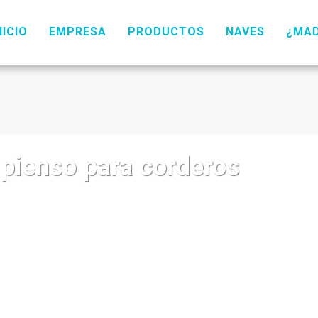
NICIO
EMPRESA
PRODUCTOS
NAVES
¿MA
pienso para corderos
orderos con una capacidad de 100 kg se utiliza durante 
to, pero protegido para que no entre la suciedad. Capaz de
itiendo que los corderos coman por ambos lados. Se pue
queños hasta el sacrificio.
r comodidad en las tareas de limpieza sobre un zócalo d
s las propiedades y frescor adecuado.